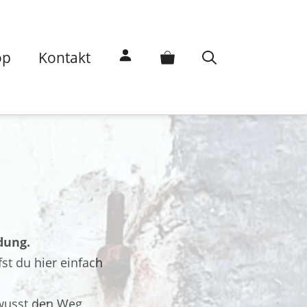
op
Kontakt
dung.
fst du hier einfach
ewusst den Weg