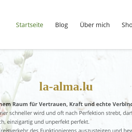
Startseite
Blog
Über mich
Sh
la-alma.lu
nem Raum für Vertrauen, Kraft und echte Verbin
mer schneller wird und oft nach Perfektion strebt, dar
ch, einzigartig und unperfekt perfekt.
 Kreisverkehr des Funktionierens auszusteigen und b