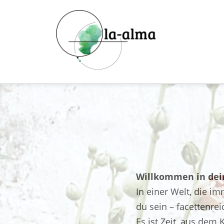
Zum
Inhalt
springen
Willkommen in dei
In einer Welt, die im
du sein – facettenrei
Es ist Zeit, aus dem