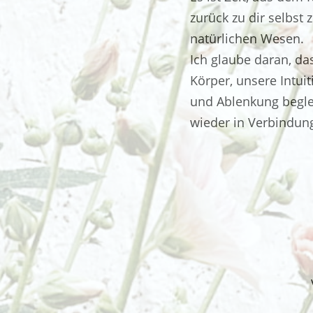
zurück zu dir selbst
natürlichen Wesen.
Ich glaube daran, da
Körper, unsere Intuit
und Ablenkung beglei
wieder in Verbindun