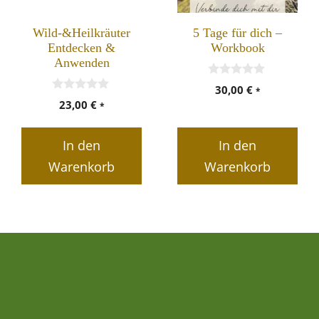
Wild-&Heilkräuter
5 Tage für dich –
Entdecken &
Workbook
Anwenden
0
30,00
€
*
v
0
23,00
€
*
o
v
n
o
5
n
In den
In den
5
Warenkorb
Warenkorb