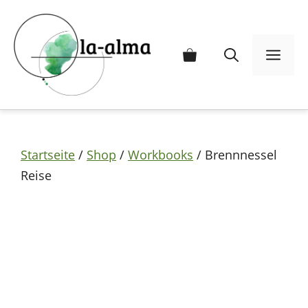
Zum
Inhalt
springen
Me
Startseite
/
Shop
/
Workbooks
/ Brennnessel
Reise