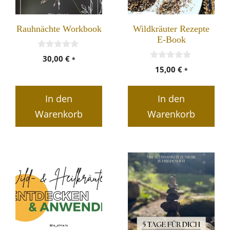
Rauhnächte Workbook
Wildkräuter Rezepte
E-Book
0
30,00
€
*
v
0
15,00
€
*
o
v
n
o
5
n
In den
In den
5
Warenkorb
Warenkorb